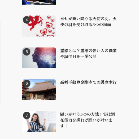
幸せが舞い降りる天使の羽。天
使の羽を受け取る3つの場面
霊感とは？霊感の強い人の職業
や誕生日を一挙公開
高幡不動尊金剛寺での護摩木行
願いが叶う5つの方法！実は潜
在能力を操れば願いが叶いま
す！