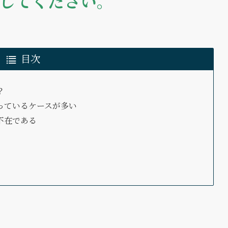
してください。
目次
？
っているケースが多い
不在である