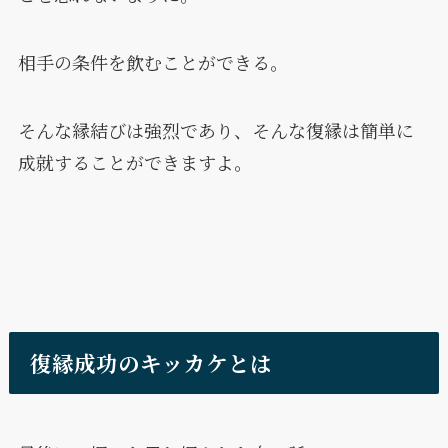
相手の条件を飲むことができる。
そんな縁結びは強烈であり、そんな復縁は簡単に
成就することができますよ。
復縁成功のキッカケとは