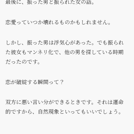
最後に、振った男と振られた女の話。
恋愛っていつか壊れるものかもしれません。
しかし、振った男は浮気心があった。でも振られ
た彼女もマンネリ化で、他の男を探している時期
だったのです。
恋が破綻する瞬間って？
双方に悪い言い分ができるときです。それは運命
的ですから、自然現象といってもいいでしょう。