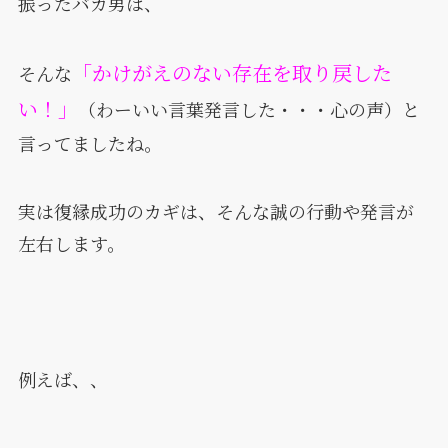
振ったバカ男は、
「かけがえのない存在を取り戻した
そんな
い！」
（わーいい言葉発言した・・・心の声）と
言ってましたね。
実は復縁成功のカギは、そんな誠の行動や発言が
左右します。
例えば、、