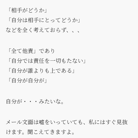
「相手がどうか」
「自分は相手にとってどうか」
などを全く考えておらず、、、
「全て他責」であり
「自分では責任を一切もたない」
「自分が誰よりも上である」
「自分が自分が」
自分が・・・みたいな。
メール文面は嘘をいっていても、私にはすぐ見抜
けます。聞こえてきますよ。