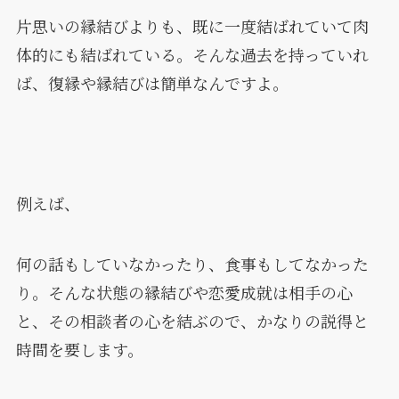
片思いの縁結びよりも、既に一度結ばれていて肉
体的にも結ばれている。そんな過去を持っていれ
ば、復縁や縁結びは簡単なんですよ。
例えば、
何の話もしていなかったり、食事もしてなかった
り。そんな状態の縁結びや恋愛成就は相手の心
と、その相談者の心を結ぶので、かなりの説得と
時間を要します。