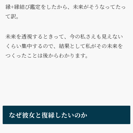
縁+縁結び鑑定をしたから、未来がそうなってたっ
て訳。
未来を透視するときって、今の私さえも見えない
くらい集中するので、結果として私がその未来を
つくったことは後からわかります。
なぜ彼女と復縁したいのか