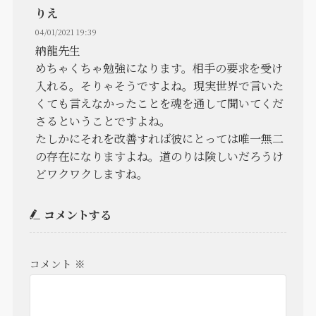
りえ
04/01/2021 19:39
納龍先生
めちゃくちゃ勉強になります。相手の要求を受け
入れる。そりゃそうですよね。現実世界で言いた
くても言えなかったことを魂を通して聞いてくだ
さるということですよね。
たしかにそれを改善すれば彼にとっては唯一無二
の存在になりますよね。道のりは険しいだろうけ
どワクワクしますね。
コメントする
コメント
※