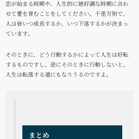
恋が始まる時期や、人生的に絶好調な時期に合わ
せて愛を育むことをしてください。千差万別で、
人は皆いつ成長するか、いつ下落するかが決まっ
ています。
そのときに、どう行動するかによって人生は好転
するものですし、逆にそのときに行動しないと、
人生は転落する道にもなりうるのですよ。
まとめ