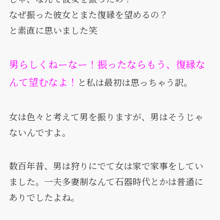
なぜ振った彼女とまた復縁を望めるの？
と素直に思いました笑
男らしくねーなー！振ったならもう、復縁な
んて望むなよ！
と私は最初は思っちゃう訳。
女は色々と考えて男を振りますが、男はそうじゃ
ないんですよ。
数百年昔、男は狩りにでて女は家で家事をしてい
ました。一夫多妻制なんて石器時代とかは普通に
ありでしたよね。