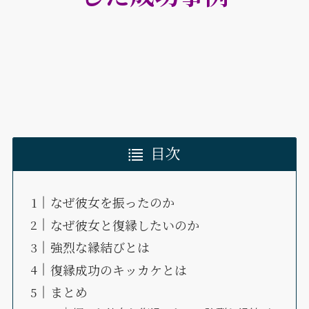
目次
なぜ彼女を振ったのか
なぜ彼女と復縁したいのか
強烈な縁結びとは
復縁成功のキッカケとは
まとめ