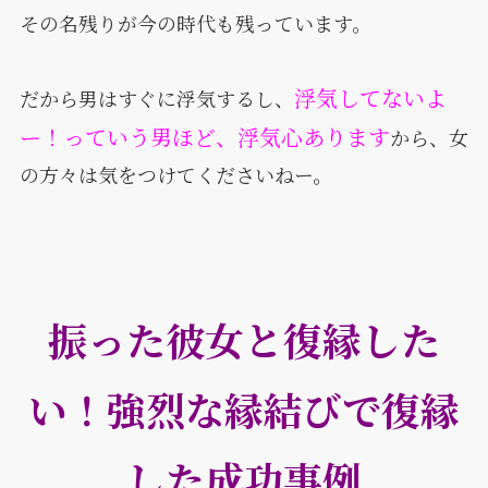
その名残りが今の時代も残っています。
浮気してないよ
だから男はすぐに浮気するし、
ー！っていう男ほど、浮気心あります
から、女
の方々は気をつけてくださいねー。
振った彼女と復縁した
い！強烈な縁結びで復縁
した成功事例