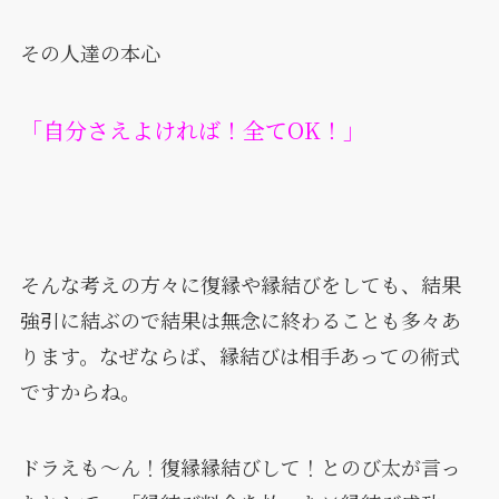
その人達の本心
「自分さえよければ！全てOK！」
そんな考えの方々に復縁や縁結びをしても、結果
強引に結ぶので結果は無念に終わることも多々あ
ります。なぜならば、縁結びは相手あっての術式
ですからね。
ドラえも～ん！復縁縁結びして！とのび太が言っ