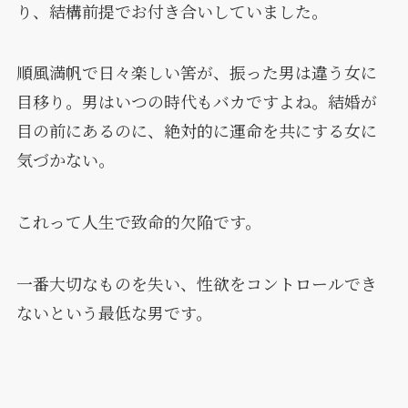
り、結構前提でお付き合いしていました。
順風満帆で日々楽しい筈が、振った男は違う女に
目移り。男はいつの時代もバカですよね。結婚が
目の前にあるのに、絶対的に運命を共にする女に
気づかない。
これって人生で致命的欠陥です。
一番大切なものを失い、性欲をコントロールでき
ないという最低な男です。