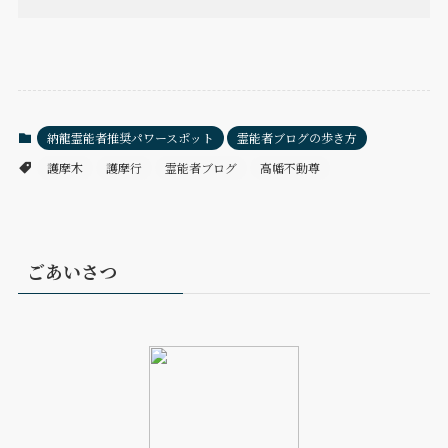
納龍霊能者推奨パワースポット
霊能者ブログの歩き方
護摩木
護摩行
霊能者ブログ
高幡不動尊
ごあいさつ