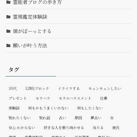
霊能者ブログの歩き方
霊視鑑定体験談
頭がぼーっとする
願いが叶う方法
タグ
30代
LINEブロック
イライラする
キュンキュンしたい
プレゼント
モラハラ
モラルハラスメント
仕事
体験談
何もかもうまくいかない
何もしたくない
別れたくない
別れ話
占い
原因
夢占い
女
女心 わからない
好きな人を振り向かせる
当たる
彼氏