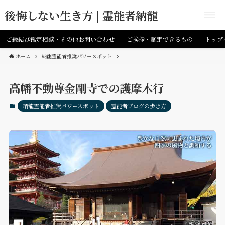
後悔しない生き方 | 霊能者納龍
ご縁結び鑑定相談・その他お問い合わせ
ご挨拶・鑑定できるもの
トップ
ホーム
納龍霊能者推奨パワースポット
高幡不動尊金剛寺での護摩木行
納龍霊能者推奨パワースポット
霊能者ブログの歩き方