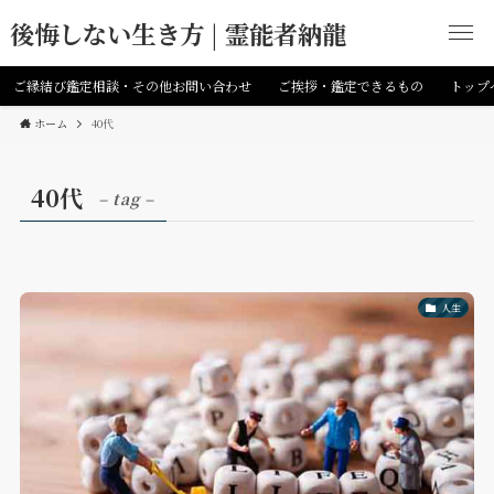
後悔しない生き方 | 霊能者納龍
ご縁結び鑑定相談・その他お問い合わせ
ご挨拶・鑑定できるもの
トップ
ホーム
40代
40代
– tag –
人生