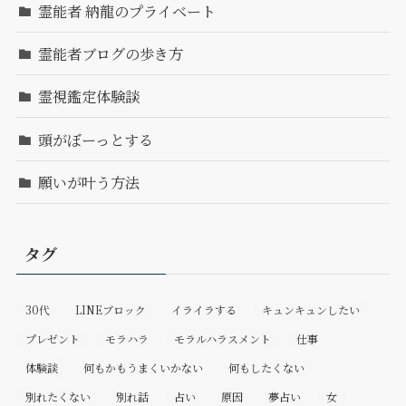
霊能者 納龍のプライベート
霊能者ブログの歩き方
霊視鑑定体験談
頭がぼーっとする
願いが叶う方法
タグ
30代
LINEブロック
イライラする
キュンキュンしたい
プレゼント
モラハラ
モラルハラスメント
仕事
体験談
何もかもうまくいかない
何もしたくない
別れたくない
別れ話
占い
原因
夢占い
女